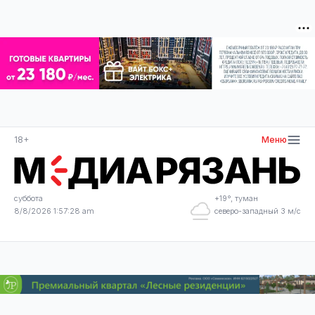
18+
Меню
суббота
+19°, туман
8/8/2026 1:57:28 am
северо-западный 3 м/с