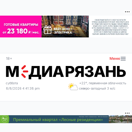
18+
Меню
суббота
+22°, переменная облачность
8/8/2026 4:41:38 pm
северо-западный 3 м/с