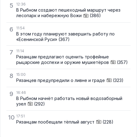
5
12:36
В Рыбном создают пешеходный маршрут через
лесопарк и набережную Вожи
(386)
6
11:54
В этом году планируют завершить работу по
«Есенинской Руси»
(367)
7
11:14
Рязанцам предлагают оценить трофейные
рыцарские доспехи и оружие мушкетёров
(357)
8
15:00
Рязанцев предупредили о ливне и граде
(323)
9
16:46
В Рыбном начнёт работать новый водозаборный
узел
(292)
10
17:51
Рязанцам пообещали тёплый август
(228)