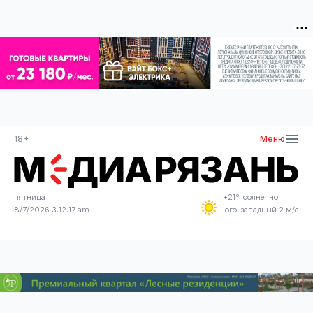
18+
Меню
пятница
+21°, солнечно
8/7/2026 3:12:17 am
юго-западный 2 м/с