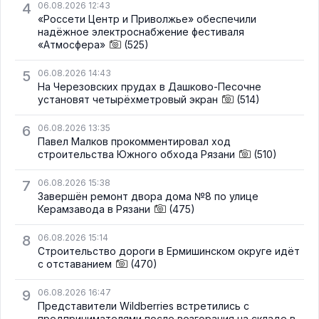
4
06.08.2026 12:43
«Россети Центр и Приволжье» обеспечили
надёжное электроснабжение фестиваля
«Атмосфера»
(525)
5
06.08.2026 14:43
На Черезовских прудах в Дашково-Песочне
установят четырёхметровый экран
(514)
6
06.08.2026 13:35
Павел Малков прокомментировал ход
строительства Южного обхода Рязани
(510)
7
06.08.2026 15:38
Завершён ремонт двора дома №8 по улице
Керамзавода в Рязани
(475)
8
06.08.2026 15:14
Строительство дороги в Ермишинском округе идёт
с отставанием
(470)
9
06.08.2026 16:47
Представители Wildberries встретились с
предпринимателями после возгорания на складе в