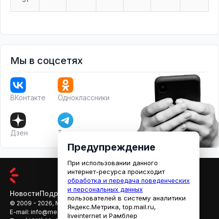
Мы в соцсетях
ВКонтакте
Одноклассники
Дзен
Телеграм
Предупреждение
При использовании данного
интернет-ресурса происходит
обработка и передача поведенческих
и персональных данных
Новости
Подробности
Афиша
Кино
пользователей в систему аналитики
© 2009 - 2026, МЕДИАРЯЗАНЬ
Яндекс.Метрика, top.mail.ru,
E-mail:
info@mediaryazan.ru
,
reklama@mediaryazan.ru
liveinternet и Рамблер