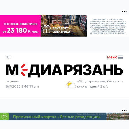
18+
Меню
пятница
+20°, переменная облачность
8/7/2026 2:46:39 am
юго-западный 2 м/с