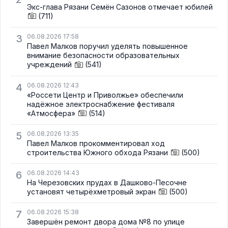
Экс-глава Рязани Семён Сазонов отмечает юбилей
(711)
3
06.08.2026 17:58
Павел Малков поручил уделять повышенное
внимание безопасности образовательных
учреждений
(541)
4
06.08.2026 12:43
«Россети Центр и Приволжье» обеспечили
надёжное электроснабжение фестиваля
«Атмосфера»
(514)
5
06.08.2026 13:35
Павел Малков прокомментировал ход
строительства Южного обхода Рязани
(500)
6
06.08.2026 14:43
На Черезовских прудах в Дашково-Песочне
установят четырёхметровый экран
(500)
7
06.08.2026 15:38
Завершён ремонт двора дома №8 по улице