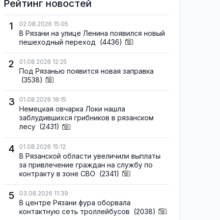
Рейтинг новостей
1
02.08.2026 15:05
В Рязани на улице Ленина появился новый
пешеходный переход
(4436)
2
01.08.2026 12:25
Под Рязанью появится новая заправка
(3538)
3
01.08.2026 18:15
Немецкая овчарка Локи нашла
заблудившихся грибников в рязанском
лесу
(2431)
4
01.08.2026 15:12
В Рязанской области увеличили выплаты
за привлечение граждан на службу по
контракту в зоне СВО
(2341)
5
03.08.2026 11:39
В центре Рязани фура оборвала
контактную сеть троллейбусов
(2038)