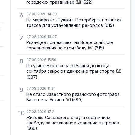
городских праздниках
(622)
6
07.08.2026 14:30
На марафоне «Пушкин–Петербург» появится
трасса для установления рекордов
(615)
о
7
07.08.2026 16:47
Рязанцев приглашают на Всероссийские
соревнования по стритболу
(615)
8
07.08.2026 15:56
По улице Некрасова в Рязани до конца
сентября закроют движение транспорта
(607)
9
07.08.2026 11:24
Не стало известного рязанского фотографа
Валентина Евкина
(580)
10
07.08.2026 17:21
Жителю Сасовского округа ограничили
свободу за незаконное хранение патронов
(566)