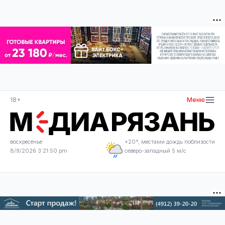
18+
Меню
воскресенье
+20°, местами дождь поблизости
8/9/2026 3:21:51 pm
северо-западный 5 м/с