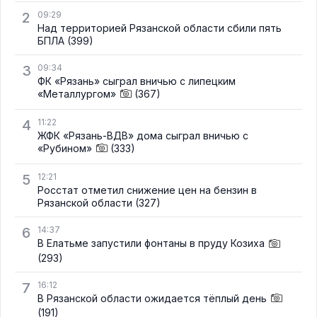
2
09:29
Над территорией Рязанской области сбили пять
БПЛА
(399)
3
09:34
ФК «Рязань» сыграл вничью с липецким
«Металлургом»
(367)
4
11:22
ЖФК «Рязань-ВДВ» дома сыграл вничью с
«Рубином»
(333)
5
12:21
Росстат отметил снижение цен на бензин в
Рязанской области
(327)
6
14:37
В Елатьме запустили фонтаны в пруду Козиха
(293)
7
16:12
В Рязанской области ожидается тёплый день
(191)