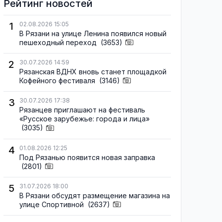
Рейтинг новостей
1
02.08.2026 15:05
В Рязани на улице Ленина появился новый
пешеходный переход
(3653)
2
30.07.2026 14:59
Рязанская ВДНХ вновь станет площадкой
Кофейного фестиваля
(3146)
3
30.07.2026 17:38
Рязанцев приглашают на фестиваль
«Русское зарубежье: города и лица»
(3035)
4
01.08.2026 12:25
Под Рязанью появится новая заправка
(2801)
5
31.07.2026 18:00
В Рязани обсудят размещение магазина на
улице Спортивной
(2637)