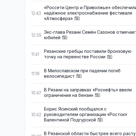
«Россети Центр и Приволжье» обеспечил
надёжное электроснабжение фестиваля
12:43
«Атмосфера»
Экс-глава Рязани Семён Сазонов отмечае
12:39
юбилей
Рязанские гребцы поставили бронзовую
11:41
точку на первенстве России
В Милославском при падении погиб
11:19
велосипедист
В Рязани на заправках «Роснефть» ввели
10:47
ограничения на бензин
Борис Ясинский пообщался с
руководителем организации «Росток»
10:42
Валентиной Подгурской
В Рязанской области быстрее всего расту