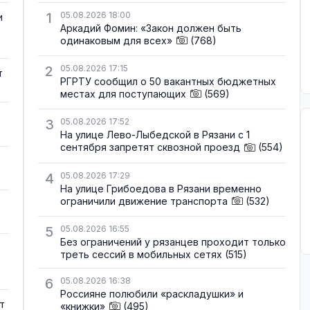
1
05.08.2026 18:00
и
Аркадий Фомин: «Закон должен быть
одинаковым для всех»
(768)
2
05.08.2026 17:15
т
РГРТУ сообщил о 50 вакантных бюджетных
местах для поступающих
(569)
3
05.08.2026 17:52
На улице Лево-Лыбедской в Рязани с 1
сентября запретят сквозной проезд
(554)
4
05.08.2026 17:29
На улице Грибоедова в Рязани временно
ограничили движение транспорта
(532)
5
05.08.2026 16:55
Без ограничений у рязанцев проходит только
треть сессий в мобильных сетях
(515)
6
05.08.2026 16:38
Россияне полюбили «раскладушки» и
т
«книжки»
(495)