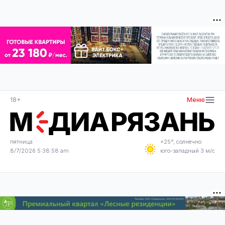
18+
Меню
пятница
+25°, солнечно
8/7/2026 5:38:58 am
юго-западный 3 м/с