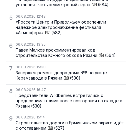
установят четырёхметровый экран
(584)
5
06.08.2026 12:43
«Россети Центр и Приволжье» обеспечили
надёжное электроснабжение фестиваля
«Атмосфера»
(582)
6
06.08.2026 13:35
Павел Малков прокомментировал ход
строительства Южного обхода Рязани
(564)
7
06.08.2026 15:38
Завершён ремонт двора дома №8 по улице
Керамзавода в Рязани
(530)
8
06.08.2026 16:47
Представители Wildberries встретились с
предпринимателями после возгорания на складе в
Рязани
(530)
9
06.08.2026 15:14
Строительство дороги в Ермишинском округе идёт
с отставанием
(527)