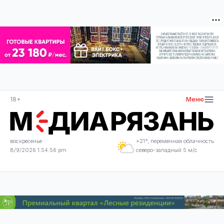
18+
Меню
воскресенье
+21°, переменная облачность
8/9/2026 1:54:56 pm
северо-западный 5 м/с