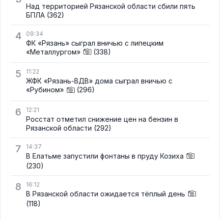
Над территорией Рязанской области сбили пять
БПЛА
(362)
4
09:34
ФК «Рязань» сыграл вничью с липецким
«Металлургом»
(338)
5
11:22
ЖФК «Рязань-ВДВ» дома сыграл вничью с
«Рубином»
(296)
6
12:21
Росстат отметил снижение цен на бензин в
Рязанской области
(292)
7
14:37
В Елатьме запустили фонтаны в пруду Козиха
(230)
8
16:12
В Рязанской области ожидается тёплый день
(118)