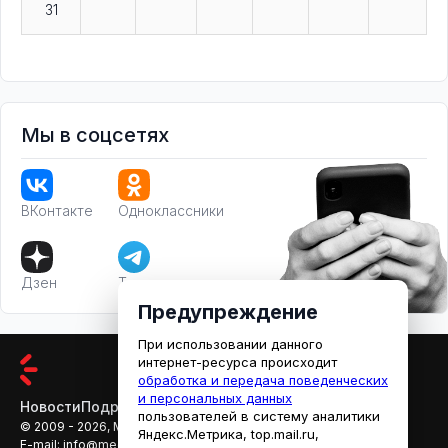
31
Мы в соцсетях
ВКонтакте
Одноклассники
Дзен
Телеграм
Предупреждение
При использовании данного
интернет-ресурса происходит
обработка и передача поведенческих
и персональных данных
Новости
Подробности
Афиша
Кино
пользователей в систему аналитики
© 2009 - 2026, МЕДИАРЯЗАНЬ
Яндекс.Метрика, top.mail.ru,
E-mail:
info@mediaryazan.ru
,
reklama@mediaryazan.ru