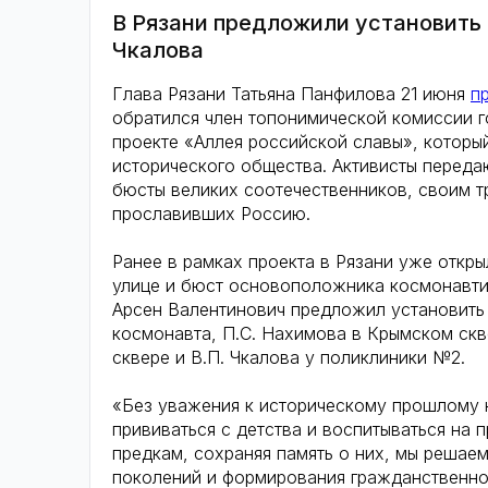
В Рязани предложили установить
Чкалова
Глава Рязани Татьяна Панфилова 21 июня
п
обратился член топонимической комиссии г
проекте «Аллея российской славы», которы
исторического общества. Активисты переда
бюсты великих соотечественников, своим т
прославивших Россию.
Ранее в рамках проекта в Рязани уже откр
улице и бюст основоположника космонавти
Арсен Валентинович предложил установить 
космонавта, П.С. Нахимова в Крымском ск
сквере и В.П. Чкалова у поликлиники №2.
«Без уважения к историческому прошлому 
прививаться с детства и воспитываться на 
предкам, сохраняя память о них, мы реша
поколений и формирования гражданственно