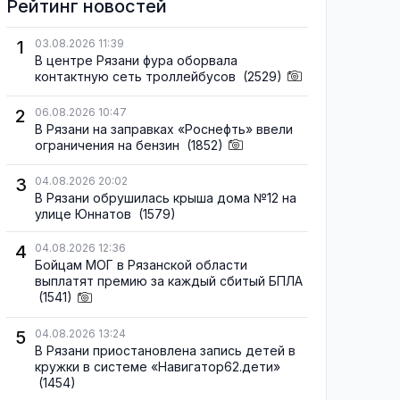
Рейтинг новостей
1
03.08.2026 11:39
В центре Рязани фура оборвала
контактную сеть троллейбусов
(2529)
2
06.08.2026 10:47
В Рязани на заправках «Роснефть» ввели
ограничения на бензин
(1852)
3
04.08.2026 20:02
В Рязани обрушилась крыша дома №12 на
улице Юннатов
(1579)
4
04.08.2026 12:36
Бойцам МОГ в Рязанской области
выплатят премию за каждый сбитый БПЛА
(1541)
5
04.08.2026 13:24
В Рязани приостановлена запись детей в
кружки в системе «Навигатор62.дети»
(1454)