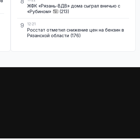
8
ов
ЖФК «Рязань-ВДВ» дома сыграл вничью с
«Рубином»
(213)
9
12:21
Росстат отметил снижение цен на бензин в
Рязанской области
(176)