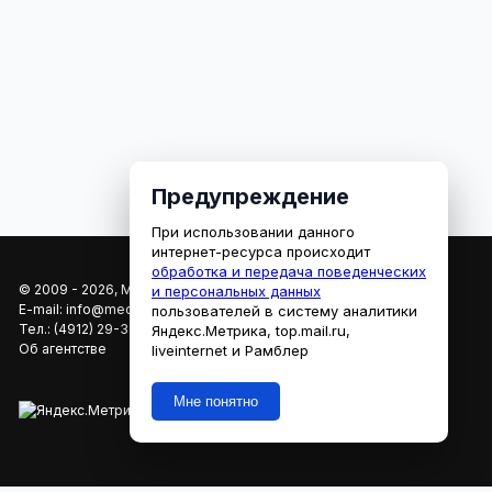
Предупреждение
При использовании данного
интернет-ресурса происходит
обработка и передача поведенческих
© 2009 - 2026, МЕДИАРЯЗАНЬ
и персональных данных
E-mail:
info@mediaryazan.ru
,
reklama@mediaryazan.ru
пользователей в систему аналитики
Тел.:
(4912) 29-33-66
Яндекс.Метрика, top.mail.ru,
Об агентстве
liveinternet и Рамблер
Мне понятно