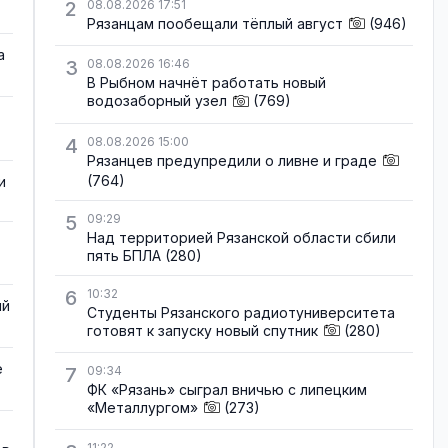
2
08.08.2026 17:51
Рязанцам пообещали тёплый август
(946)
а
3
08.08.2026 16:46
В Рыбном начнёт работать новый
водозаборный узел
(769)
4
08.08.2026 15:00
Рязанцев предупредили о ливне и граде
(764)
и
5
09:29
Над территорией Рязанской области сбили
пять БПЛА
(280)
6
10:32
ый
Студенты Рязанского радиотуниверситета
готовят к запуску новый спутник
(280)
е
7
09:34
ФК «Рязань» сыграл вничью с липецким
«Металлургом»
(273)
11:22