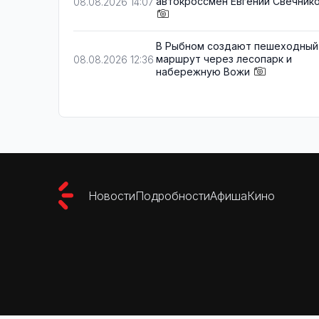
автокроссмен Евгений Свечник
08.08.2026 14:07
В Рыбном создают пешеходный
маршрут через лесопарк и
08.08.2026 12:36
набережную Вожи
Новости
Подробности
Афиша
Кино