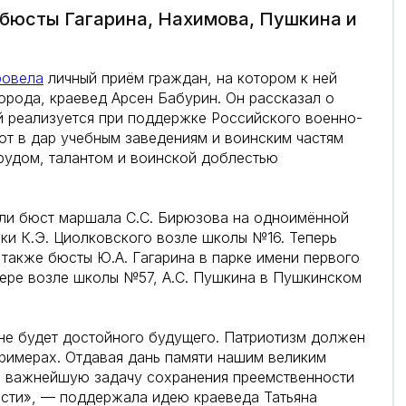
 бюсты Гагарина, Нахимова, Пушкина и
ровела
личный приём граждан, на котором к ней
орода, краевед Арсен Бабурин. Он рассказал о
й реализуется при поддержке Российского военно-
ют в дар учебным заведениям и воинским частям
рудом, талантом и воинской доблестью
ыли бюст маршала С.С. Бирюзова на одноимённой
ки К.Э. Циолковского возле школы №16. Теперь
также бюсты Ю.А. Гагарина в парке имени первого
вере возле школы №57, А.С. Пушкина в Пушкинском
не будет достойного будущего. Патриотизм должен
примерах. Отдавая дань памяти нашим великим
ем важнейшую задачу сохранения преемственности
сти», — поддержала идею краеведа Татьяна