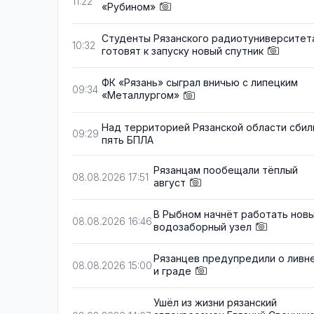
11:22
«Рубином»
Студенты Рязанского радиотуниверситет
10:32
готовят к запуску новый спутник
ФК «Рязань» сыграл вничью с липецким
09:34
«Металлургом»
Над территорией Рязанской области сбил
09:29
пять БПЛА
Рязанцам пообещали тёплый
08.08.2026 17:51
август
В Рыбном начнёт работать нов
08.08.2026 16:46
водозаборный узел
Рязанцев предупредили о ливн
08.08.2026 15:00
и граде
Ушёл из жизни рязанский