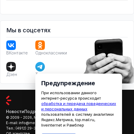
Мы в соцсетях
ВКонтакте
Одноклассники
Дзен
Телеграм
Предупреждение
При использовании данного
интернет-ресурса происходит
обработка и передача поведенческих
и персональных данных
Новости
Подробности
Афиша
Кино
пользователей в систему аналитики
© 2009 - 2026, МЕДИАРЯЗАНЬ
Яндекс.Метрика, top.mail.ru,
E-mail:
info@mediaryazan.ru
,
reklama@mediaryazan.ru
liveinternet и Рамблер
Тел.:
(4912) 29-33-66
Об агентстве