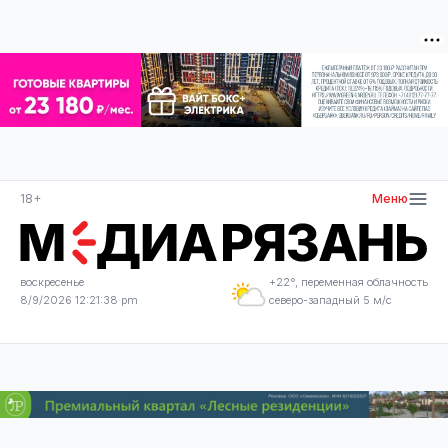
18+
Меню
воскресенье
+22°, переменная облачность
8/9/2026 12:21:38 pm
северо-западный 5 м/с