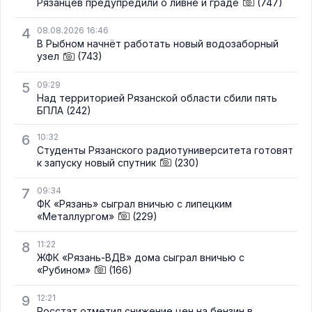
Рязанцев предупредили о ливне и граде
(747)
4
08.08.2026 16:46
В Рыбном начнёт работать новый водозаборный
узел
(743)
5
09:29
Над территорией Рязанской области сбили пять
БПЛА
(242)
6
10:32
Студенты Рязанского радиотуниверситета готовят
к запуску новый спутник
(230)
7
09:34
ФК «Рязань» сыграл вничью с липецким
«Металлургом»
(229)
8
11:22
ЖФК «Рязань-ВДВ» дома сыграл вничью с
«Рубином»
(166)
9
12:21
Росстат отметил снижение цен на бензин в