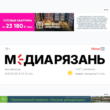
18+
Меню
воскресенье
+22°, солнечно
8/9/2026 9:40:12 am
северо-западный 4 м/с