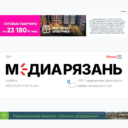
18+
Меню
суббота
+18°, переменная облачность
8/8/2026 9:19:53 pm
северо-западный 3 м/с