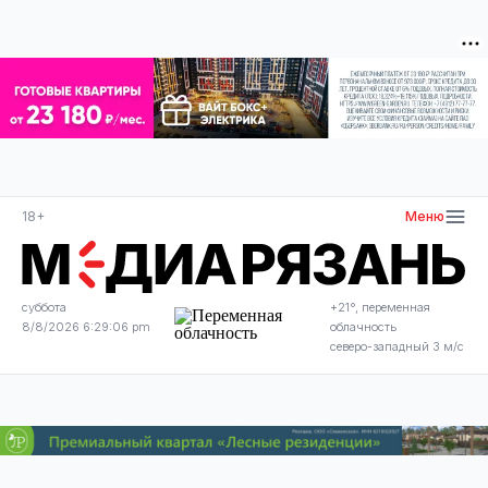
18+
Меню
суббота
+21°, переменная
8/8/2026 6:29:06 pm
облачность
северо-западный 3 м/с