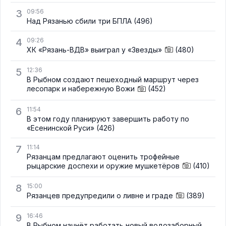
3
09:56
Над Рязанью сбили три БПЛА
(496)
4
09:26
ХК «Рязань-ВДВ» выиграл у «Звезды»
(480)
5
12:36
В Рыбном создают пешеходный маршрут через
лесопарк и набережную Вожи
(452)
6
11:54
В этом году планируют завершить работу по
«Есенинской Руси»
(426)
7
11:14
Рязанцам предлагают оценить трофейные
рыцарские доспехи и оружие мушкетёров
(410)
8
15:00
Рязанцев предупредили о ливне и граде
(389)
9
16:46
В Рыбном начнёт работать новый водозаборный