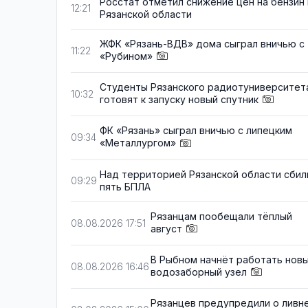
Росстат отметил снижение цен на бензин 
12:21
Рязанской области
ЖФК «Рязань-ВДВ» дома сыграл вничью с
11:22
«Рубином»
Студенты Рязанского радиотуниверситет
10:32
готовят к запуску новый спутник
ФК «Рязань» сыграл вничью с липецким
09:34
«Металлургом»
Над территорией Рязанской области сбил
09:29
пять БПЛА
Рязанцам пообещали тёплый
08.08.2026 17:51
август
В Рыбном начнёт работать нов
08.08.2026 16:46
водозаборный узел
Рязанцев предупредили о ливн