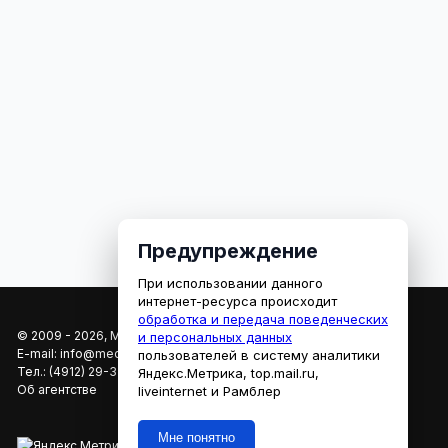
Предупреждение
При использовании данного
интернет-ресурса происходит
обработка и передача поведенческих
© 2009 - 2026, МЕДИАРЯЗАНЬ
и персональных данных
E-mail:
info@mediaryazan.ru
,
reklama@mediaryazan.ru
пользователей в систему аналитики
Тел.:
(4912) 29-33-66
Яндекс.Метрика, top.mail.ru,
Об агентстве
liveinternet и Рамблер
Мне понятно