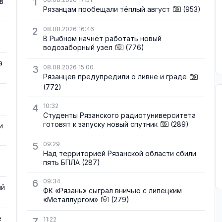
1
в
Рязанцам пообещали тёплый август
(953)
2
08.08.2026 16:46
В Рыбном начнёт работать новый
водозаборный узел
(776)
а
3
08.08.2026 15:00
Рязанцев предупредили о ливне и граде
(772)
4
10:32
Студенты Рязанского радиотуниверситета
готовят к запуску новый спутник
(289)
и
5
09:29
Над территорией Рязанской области сбили
пять БПЛА
(287)
6
09:34
ый
ФК «Рязань» сыграл вничью с липецким
«Металлургом»
(279)
е
7
11:22