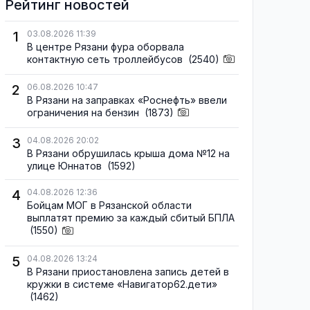
Рейтинг новостей
1
03.08.2026 11:39
В центре Рязани фура оборвала
контактную сеть троллейбусов
(2540)
2
06.08.2026 10:47
В Рязани на заправках «Роснефть» ввели
ограничения на бензин
(1873)
3
04.08.2026 20:02
В Рязани обрушилась крыша дома №12 на
улице Юннатов
(1592)
4
04.08.2026 12:36
Бойцам МОГ в Рязанской области
выплатят премию за каждый сбитый БПЛА
(1550)
5
04.08.2026 13:24
В Рязани приостановлена запись детей в
кружки в системе «Навигатор62.дети»
(1462)