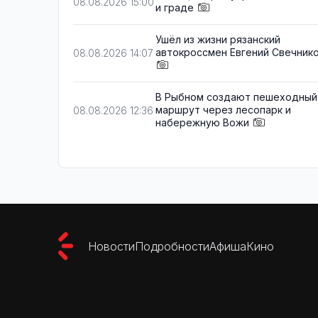
08.08.2026 15:00
и граде
Ушёл из жизни рязанский
автокроссмен Евгений Свечник
08.08.2026 14:07
В Рыбном создают пешеходный
маршрут через лесопарк и
08.08.2026 12:36
набережную Вожи
Новости
Подробности
Афиша
Кино