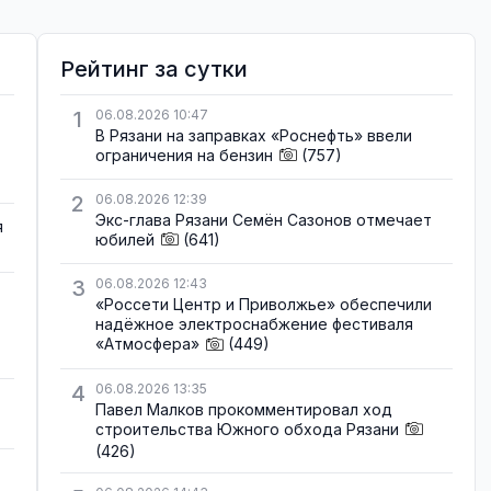
Рейтинг за сутки
1
06.08.2026 10:47
В Рязани на заправках «Роснефть» ввели
ограничения на бензин
(757)
2
06.08.2026 12:39
Экс-глава Рязани Семён Сазонов отмечает
я
юбилей
(641)
3
06.08.2026 12:43
«Россети Центр и Приволжье» обеспечили
надёжное электроснабжение фестиваля
«Атмосфера»
(449)
4
06.08.2026 13:35
Павел Малков прокомментировал ход
строительства Южного обхода Рязани
(426)