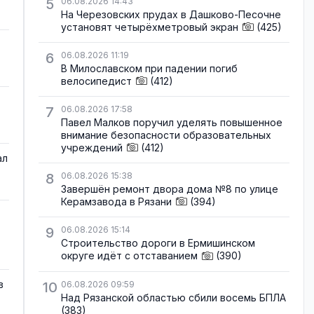
5
06.08.2026 14:43
На Черезовских прудах в Дашково-Песочне
установят четырёхметровый экран
(425)
6
06.08.2026 11:19
В Милославском при падении погиб
велосипедист
(412)
7
06.08.2026 17:58
Павел Малков поручил уделять повышенное
внимание безопасности образовательных
учреждений
(412)
ал
8
06.08.2026 15:38
Завершён ремонт двора дома №8 по улице
Керамзавода в Рязани
(394)
9
06.08.2026 15:14
Строительство дороги в Ермишинском
округе идёт с отставанием
(390)
в
10
06.08.2026 09:59
Над Рязанской областью сбили восемь БПЛА
(383)