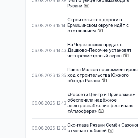
№8 по улице Керамзавода в
06.08.2026 15:38
Рязани
Строительство дороги в
Ермишинском округе идёт с
06.08.2026 15:14
отставанием
На Черезовских прудах в
Дашково-Песочне установят
06.08.2026 14:43
четырёхметровый экран
Павел Малков прокомментиров
ход строительства Южного
06.08.2026 13:35
обхода Рязани
«Россети Центр и Приволжье»
обеспечили надёжное
06.08.2026 12:43
электроснабжение фестиваля
«Атмосфера»
Экс-глава Рязани Семён Сазоно
06.08.2026 12:39
отмечает юбилей