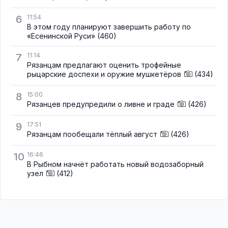
6
11:54
В этом году планируют завершить работу по
«Есенинской Руси»
(460)
7
11:14
Рязанцам предлагают оценить трофейные
рыцарские доспехи и оружие мушкетёров
(434)
8
15:00
Рязанцев предупредили о ливне и граде
(426)
9
17:51
Рязанцам пообещали тёплый август
(426)
10
16:46
В Рыбном начнёт работать новый водозаборный
узел
(412)