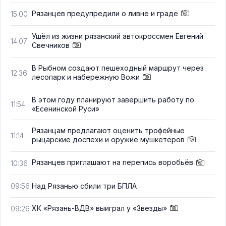
Рязанцев предупредили о ливне и граде
15:00
Ушёл из жизни рязанский автокроссмен Евгений
14:07
Свечников
В Рыбном создают пешеходный маршрут через
12:36
лесопарк и набережную Вожи
В этом году планируют завершить работу по
11:54
«Есенинской Руси»
Рязанцам предлагают оценить трофейные
11:14
рыцарские доспехи и оружие мушкетёров
Рязанцев приглашают на перепись воробьёв
10:36
Над Рязанью сбили три БПЛА
09:56
ХК «Рязань-ВДВ» выиграл у «Звезды»
09:26