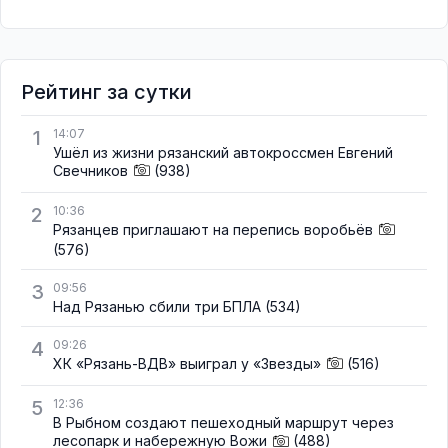
Рейтинг за сутки
1
14:07
Ушёл из жизни рязанский автокроссмен Евгений
Свечников
(938)
2
10:36
Рязанцев приглашают на перепись воробьёв
(576)
3
09:56
Над Рязанью сбили три БПЛА
(534)
4
09:26
ХК «Рязань-ВДВ» выиграл у «Звезды»
(516)
5
12:36
В Рыбном создают пешеходный маршрут через
лесопарк и набережную Вожи
(488)