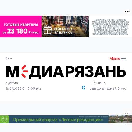
18+
Меню
суббота
+17°, ясно
8/8/2026 8:45:05 pm
северо-западный 3 м/с