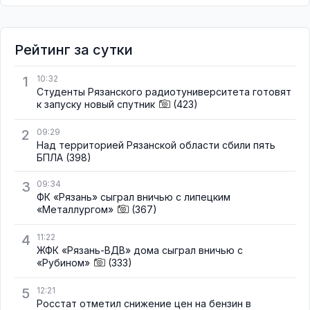
Рейтинг за сутки
1
10:32
Студенты Рязанского радиотуниверситета готовят
к запуску новый спутник
(423)
2
09:29
Над территорией Рязанской области сбили пять
БПЛА
(398)
3
09:34
ФК «Рязань» сыграл вничью с липецким
«Металлургом»
(367)
4
11:22
ЖФК «Рязань-ВДВ» дома сыграл вничью с
«Рубином»
(333)
5
12:21
Росстат отметил снижение цен на бензин в