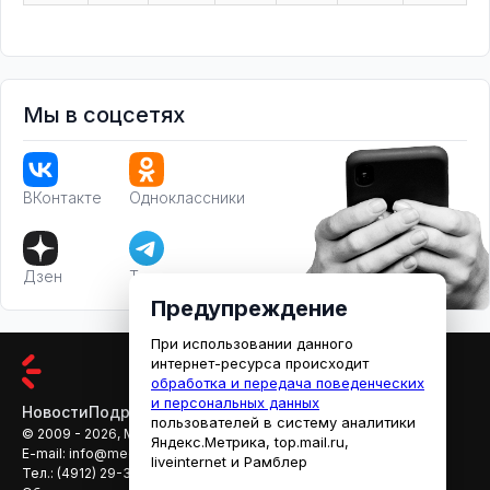
Мы в соцсетях
ВКонтакте
Одноклассники
Дзен
Телеграм
Предупреждение
При использовании данного
интернет-ресурса происходит
обработка и передача поведенческих
и персональных данных
Новости
Подробности
Афиша
Кино
пользователей в систему аналитики
© 2009 - 2026, МЕДИАРЯЗАНЬ
Яндекс.Метрика, top.mail.ru,
E-mail:
info@mediaryazan.ru
,
reklama@mediaryazan.ru
liveinternet и Рамблер
Тел.:
(4912) 29-33-66