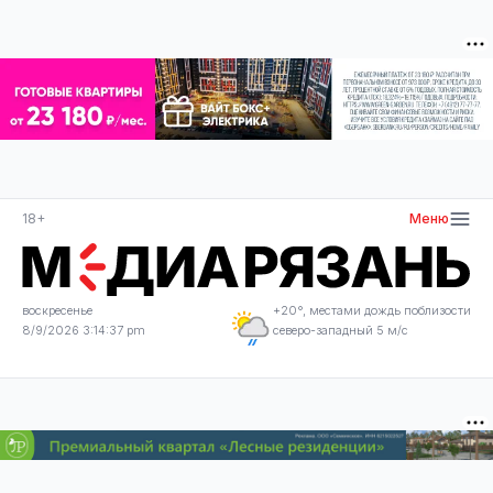
18+
Меню
воскресенье
+20°, местами дождь поблизости
8/9/2026 3:14:38 pm
северо-западный 5 м/с