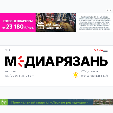
18+
Меню
пятница
+25°, солнечно
8/7/2026 5:36:03 am
юго-западный 3 м/с