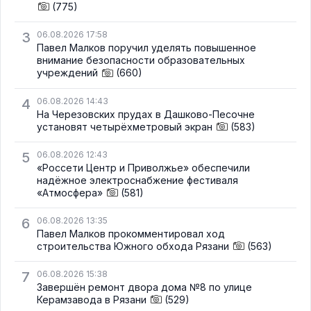
(775)
3
06.08.2026 17:58
Павел Малков поручил уделять повышенное
внимание безопасности образовательных
учреждений
(660)
4
06.08.2026 14:43
На Черезовских прудах в Дашково-Песочне
установят четырёхметровый экран
(583)
5
06.08.2026 12:43
«Россети Центр и Приволжье» обеспечили
надёжное электроснабжение фестиваля
«Атмосфера»
(581)
6
06.08.2026 13:35
Павел Малков прокомментировал ход
строительства Южного обхода Рязани
(563)
7
06.08.2026 15:38
Завершён ремонт двора дома №8 по улице
Керамзавода в Рязани
(529)