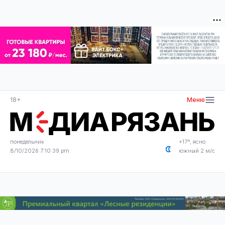
18+
Меню
понедельник
+17°, ясно
8/10/2026 7:10:39 pm
южный 2 м/с