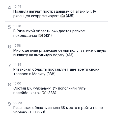
4
10:45
Правила выплат пострадавшим от атаки БПЛА
рязанцев скорректируют
(435)
5
10:20
В Рязанской области ожидается резкое
похолодание
(431)
6
12:58
Многодетные рязанские семьи получат ежегодную
выплату на школьную форму
(413)
7
14:35
Рязанская область поставляет две трети своих
товаров в Москву
(388)
8
15:00
Состав ВК «Рязань-РГУ» пополнили пять
волейболисток
(388)
9
09:29
Рязанская область заняла 58 место в рейтинге по
уровню ДТП
(371)