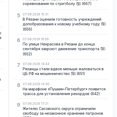
соревнования по стритболу
(667)
5
07.08.2026 15:31
В Рязани оценили готовность учреждений
допобразования к новому учебному году
(656)
о
а
6
07.08.2026 15:56
По улице Некрасова в Рязани до конца
сентября закроют движение транспорта
(652)
7
07.08.2026 14:44
Рязанцы стали вдвое меньше жаловаться в
ЦБ РФ на мошенничество
(651)
о
8
07.08.2026 14:30
На марафоне «Пушкин–Петербург» появится
трасса для установления рекордов
(642)
9
07.08.2026 17:21
Жителю Сасовского округа ограничили
свободу за незаконное хранение патронов