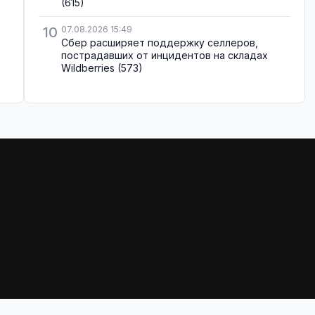
(615)
10
07.08.2026 15:49
Сбер расширяет поддержку селлеров,
пострадавших от инцидентов на складах
Wildberries
(573)