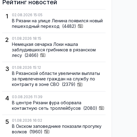
Рейтинг новостей
1
02.08.2026 15:05
В Рязани на улице Ленина появился новый
пешеходный переход
(4482)
2
01.08.2026 18:15
Немецкая овчарка Локи нашла
заблудившихся грибников в рязанском
лесу
(2466)
3
01.08.2026 15:12
В Рязанской области увеличили выплаты
за привлечение граждан на службу по
контракту в зоне СВО
(2379)
4
03.08.2026 11:39
В центре Рязани фура оборвала
контактную сеть троллейбусов
(2080)
5
01.08.2026 16:02
В Окском заповеднике показали прогулку
волков
(1960)