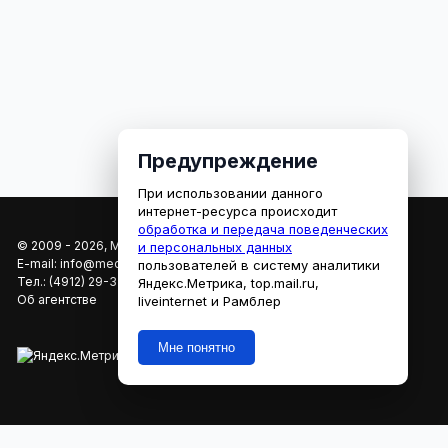
Предупреждение
При использовании данного
интернет-ресурса происходит
обработка и передача поведенческих
© 2009 - 2026, МЕДИАРЯЗАНЬ
и персональных данных
E-mail:
info@mediaryazan.ru
,
reklama@mediaryazan.ru
пользователей в систему аналитики
Тел.:
(4912) 29-33-66
Яндекс.Метрика, top.mail.ru,
Об агентстве
liveinternet и Рамблер
Мне понятно