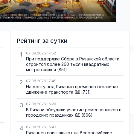
Рейтинг за сутки
1
07.08.2026 17:52
При поддержке Сбера в Рязанской области
строится более 260 тысяч квадратных
метров жилья
(851)
2
07.08.2026 17:49
На мосту под Рязанью временно ограничат
движение транспорта
(731)
3
07.08.2026 16:20
В Рязани обсудили участие ремесленников в
городских праздниках
(668)
4
07.08.2026 16:47
Рязанцев приглашают на Всероссийские