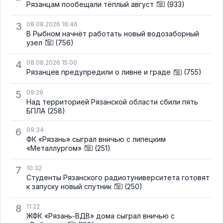
Рязанцам пообещали тёплый август
(933)
3
08.08.2026 16:46
В Рыбном начнёт работать новый водозаборный
узел
(756)
4
08.08.2026 15:00
Рязанцев предупредили о ливне и граде
(755)
5
09:29
Над территорией Рязанской области сбили пять
БПЛА
(258)
6
09:34
ФК «Рязань» сыграл вничью с липецким
«Металлургом»
(251)
7
10:32
Студенты Рязанского радиотуниверситета готовят
к запуску новый спутник
(250)
8
11:22
ЖФК «Рязань-ВДВ» дома сыграл вничью с