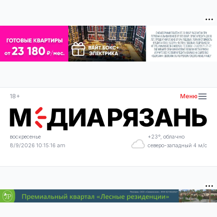
18+
Меню
воскресенье
+23°, облачно
8/9/2026 10:15:17 am
северо-западный 4 м/с