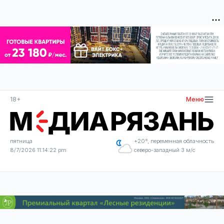
18+
Меню
пятница
+20°, переменная облачность
8/7/2026 11:14:23 pm
северо-западный 3 м/с