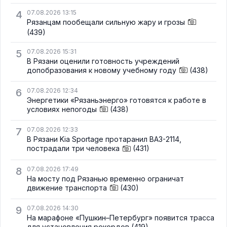
4
07.08.2026 13:15
Рязанцам пообещали сильную жару и грозы
(439)
5
07.08.2026 15:31
В Рязани оценили готовность учреждений
допобразования к новому учебному году
(438)
6
07.08.2026 12:34
Энергетики «Рязаньэнерго» готовятся к работе в
условиях непогоды
(438)
7
07.08.2026 12:33
В Рязани Kia Sportage протаранил ВАЗ-2114,
пострадали три человека
(431)
8
07.08.2026 17:49
На мосту под Рязанью временно ограничат
движение транспорта
(430)
9
07.08.2026 14:30
На марафоне «Пушкин–Петербург» появится трасса
для установления рекордов
(419)