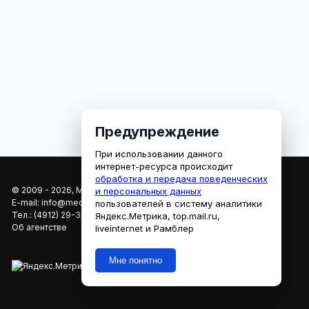
Предупреждение
При использовании данного
интернет-ресурса происходит
обработка и передача поведенческих
© 2009 - 2026, МЕДИАРЯЗАНЬ
и персональных данных
E-mail:
info@mediaryazan.ru
,
reklama@mediaryazan.ru
пользователей в систему аналитики
Тел.:
(4912) 29-33-66
Яндекс.Метрика, top.mail.ru,
Об агентстве
liveinternet и Рамблер
Мне понятно