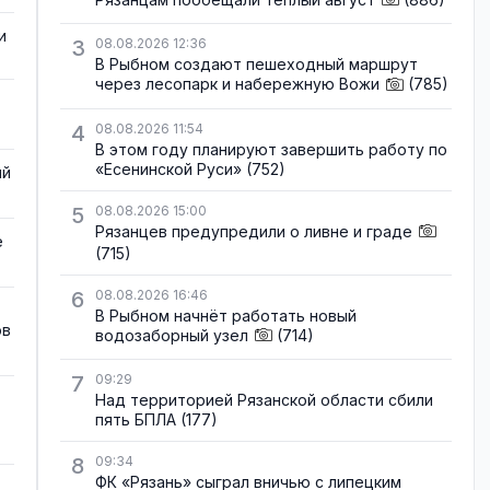
и
3
08.08.2026 12:36
В Рыбном создают пешеходный маршрут
через лесопарк и набережную Вожи
(785)
4
08.08.2026 11:54
В этом году планируют завершить работу по
«Есенинской Руси»
(752)
ый
5
08.08.2026 15:00
Рязанцев предупредили о ливне и граде
е
(715)
6
08.08.2026 16:46
В Рыбном начнёт работать новый
ов
водозаборный узел
(714)
7
09:29
Над территорией Рязанской области сбили
пять БПЛА
(177)
8
09:34
ФК «Рязань» сыграл вничью с липецким