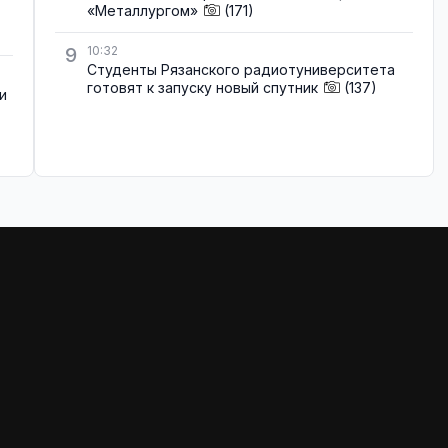
«Металлургом»
(171)
9
10:32
Студенты Рязанского радиотуниверситета
готовят к запуску новый спутник
(137)
и