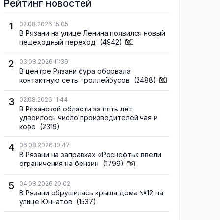
Рейтинг новостей
1
02.08.2026 15:05
В Рязани на улице Ленина появился новый
пешеходный переход
(4942)
2
03.08.2026 11:39
В центре Рязани фура оборвала
контактную сеть троллейбусов
(2488)
3
02.08.2026 11:44
В Рязанской области за пять лет
удвоилось число производителей чая и
кофе
(2319)
4
06.08.2026 10:47
В Рязани на заправках «Роснефть» ввели
ограничения на бензин
(1799)
5
04.08.2026 20:02
В Рязани обрушилась крыша дома №12 на
улице Юннатов
(1537)