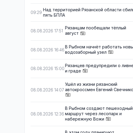
Над территорией Рязанской области сбил
09:29
пять БПЛА
Рязанцам пообещали тёплый
08.08.2026 17:51
август
В Рыбном начнёт работать нов
08.08.2026 16:46
водозаборный узел
Рязанцев предупредили о ливн
08.08.2026 15:00
и граде
Ушёл из жизни рязанский
автокроссмен Евгений Свечник
08.08.2026 14:07
В Рыбном создают пешеходный
маршрут через лесопарк и
08.08.2026 12:36
набережную Вожи
В этом году планируют