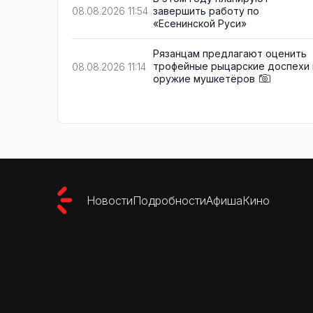
завершить работу по
08.08.2026 11:54
«Есенинской Руси»
Рязанцам предлагают оценить
трофейные рыцарские доспехи 
08.08.2026 11:14
оружие мушкетёров
Новости
Подробности
Афиша
Кино