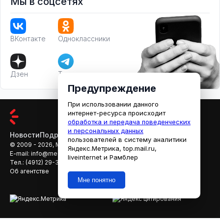
Мы в соцсетях
ВКонтакте
Одноклассники
Дзен
Телеграм
Предупреждение
При использовании данного
интернет-ресурса происходит
обработка и передача поведенческих
и персональных данных
Новости
Подробности
Афиша
Кино
пользователей в систему аналитики
© 2009 - 2026, МЕДИАРЯЗАНЬ
Яндекс.Метрика, top.mail.ru,
E-mail:
info@mediaryazan.ru
,
reklama@mediaryazan.ru
liveinternet и Рамблер
Тел.:
(4912) 29-33-66
Об агентстве
Мне понятно