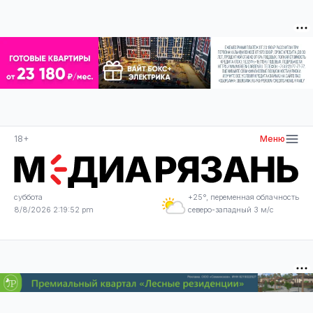
18+
Меню
суббота
+25°, переменная облачность
8/8/2026 2:19:52 pm
северо-западный 3 м/с