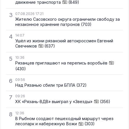
движение транспорта
(849)
3
07.08.2026 17:21
Жителю Сасовского округа ограничили свободу за
незаконное хранение патронов
(703)
4
14:07
Ушёл из жизни рязанский автокроссмен Евгений
Свечников
(637)
5
10:36
Рязанцев приглашают на перепись воробьёв
(430)
6
09:56
Над Рязанью сбили три БПЛА
(372)
7
09:26
ХК «Рязань-ВДВ» выиграл у «Звезды»
(356)
8
12:36
В Рыбном создают пешеходный маршрут через
лесопарк и набережную Вожи
(303)