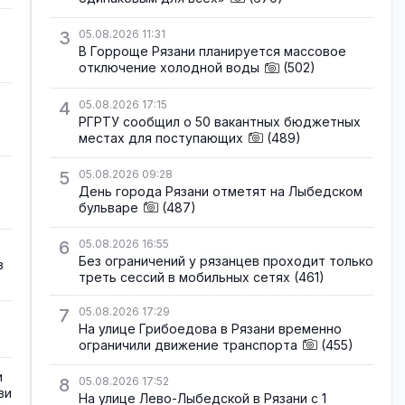
3
05.08.2026 11:31
В Горроще Рязани планируется массовое
отключение холодной воды
(502)
4
05.08.2026 17:15
РГРТУ сообщил о 50 вакантных бюджетных
местах для поступающих
(489)
5
05.08.2026 09:28
День города Рязани отметят на Лыбедском
бульваре
(487)
6
05.08.2026 16:55
Без ограничений у рязанцев проходит только
в
треть сессий в мобильных сетях
(461)
7
05.08.2026 17:29
На улице Грибоедова в Рязани временно
ограничили движение транспорта
(455)
и
8
05.08.2026 17:52
ви
На улице Лево-Лыбедской в Рязани с 1