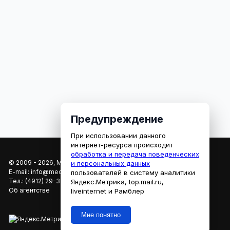
Предупреждение
При использовании данного
интернет-ресурса происходит
обработка и передача поведенческих
© 2009 - 2026, МЕДИАРЯЗАНЬ
и персональных данных
E-mail:
info@mediaryazan.ru
,
reklama@mediaryazan.ru
пользователей в систему аналитики
Тел.:
(4912) 29-33-66
Яндекс.Метрика, top.mail.ru,
Об агентстве
liveinternet и Рамблер
Мне понятно