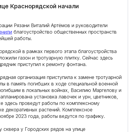
лице Краснорядской начали
трации Рязани Виталий Артёмов и руководители
енили
благоустройство общественных пространств
ейшей работы.
норядской в рамках первого этапа благоустройства
ложили газон и тротуарную плитку. Сейчас здесь
дрядчик приступил к ремонту фонтана.
рядная организация приступила к замене тротуарной
елы в память погибших в ходе специальной военной
погибшим в локальных войнах, Василию Маргелову и
апланирована установка лавочек и урн, цветников,
е здесь проведут работы по комплексному
ке декоративных растений. Комплексное
оябре 2023 года, работы ведутся по графику.
у сквера у Городских рядов на улице