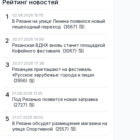
Рейтинг новостей
1
02.08.2026 15:05
В Рязани на улице Ленина появился новый
пешеходный переход
(3567)
2
30.07.2026 14:59
Рязанская ВДНХ вновь станет площадкой
Кофейного фестиваля
(3067)
3
30.07.2026 17:38
Рязанцев приглашают на фестиваль
«Русское зарубежье: города и лица»
(2956)
4
01.08.2026 12:25
Под Рязанью появится новая заправка
(2727)
5
31.07.2026 18:00
В Рязани обсудят размещение магазина на
улице Спортивной
(2557)