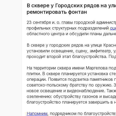
В сквере у Городских рядов на у
ремонтировать фонтан
23 сентября и. о. главы городской админис
профильных структурных подразделений
оц
областного центра и обсудили планы дальн
В сквере у городских рядов на улице Крас
установили освещение, сцену, амфитеатр, у
проходит второй этап благоустройства. По
На территории сквера имени Маргелова под
плитки. В сквере планируется установка ст
операции. Появится подсветка памятников 
советско-польскому братству по оружию. З
новое освещение и видеонаблюдение. Такж
озеленению: обустройству газонов и высад
благоустройство планируется завершить в н
Напомним
, подрядчиком по благоустройств