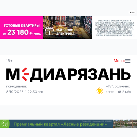
18+
Меню
понедельник
+15°, солнечно
8/10/2026 4:22:53 am
северный 2 м/с