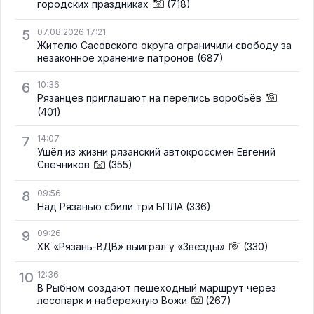
городских праздниках
(718)
5
07.08.2026 17:21
Жителю Сасовского округа ограничили свободу за
незаконное хранение патронов
(687)
6
10:36
Рязанцев приглашают на перепись воробьёв
(401)
7
14:07
Ушёл из жизни рязанский автокроссмен Евгений
Свечников
(355)
8
09:56
Над Рязанью сбили три БПЛА
(336)
9
09:26
ХК «Рязань-ВДВ» выиграл у «Звезды»
(330)
10
12:36
В Рыбном создают пешеходный маршрут через
лесопарк и набережную Вожи
(267)