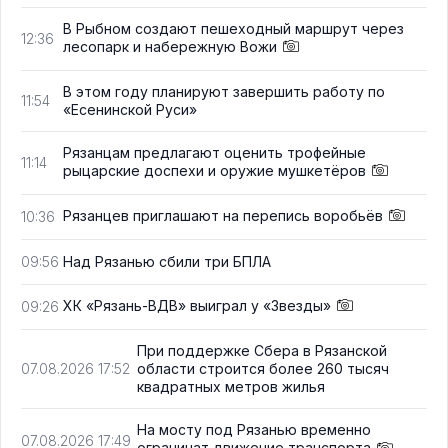
В Рыбном создают пешеходный маршрут через
12:36
лесопарк и набережную Вожи
В этом году планируют завершить работу по
11:54
«Есенинской Руси»
Рязанцам предлагают оценить трофейные
11:14
рыцарские доспехи и оружие мушкетёров
Рязанцев приглашают на перепись воробьёв
10:36
Над Рязанью сбили три БПЛА
09:56
ХК «Рязань-ВДВ» выиграл у «Звезды»
09:26
При поддержке Сбера в Рязанской
области строится более 260 тысяч
07.08.2026 17:52
квадратных метров жилья
На мосту под Рязанью временно
07.08.2026 17:49
ограничат движение транспорта