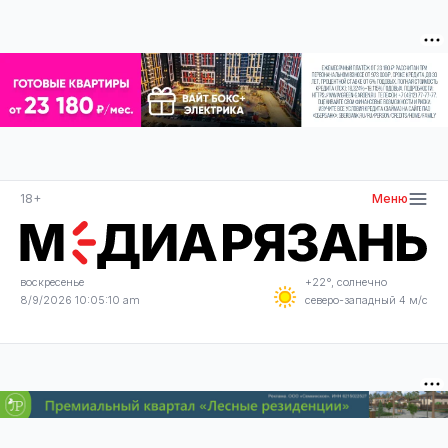
18+
Меню
воскресенье
+22°, солнечно
8/9/2026 10:05:10 am
северо-западный 4 м/с