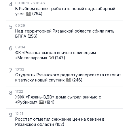
4
08.08.2026 16:46
В Рыбном начнёт работать новый водозаборный
узел
(754)
5
09:29
Над территорией Рязанской области сбили пять
БПЛА
(256)
6
09:34
ФК «Рязань» сыграл вничью с липецким
«Металлургом»
(247)
7
10:32
Студенты Рязанского радиотуниверситета готовят
к запуску новый спутник
(246)
8
11:22
ЖФК «Рязань-ВДВ» дома сыграл вничью с
«Рубином»
(184)
9
12:21
Росстат отметил снижение цен на бензин в
Рязанской области
(102)