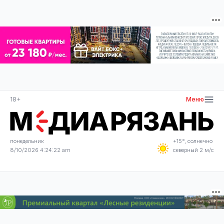
18+
Меню
понедельник
+15°, солнечно
8/10/2026 4:24:22 am
северный 2 м/с