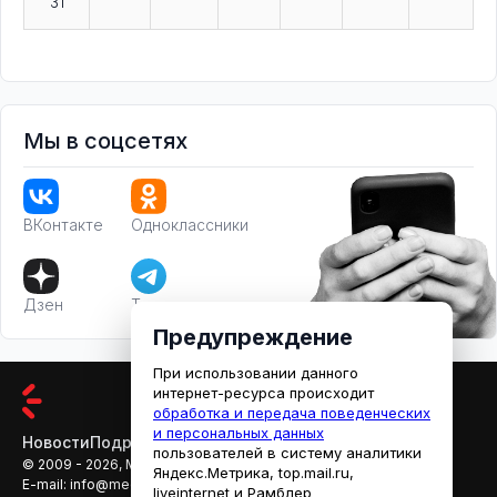
31
Мы в соцсетях
ВКонтакте
Одноклассники
Дзен
Телеграм
Предупреждение
При использовании данного
интернет-ресурса происходит
обработка и передача поведенческих
и персональных данных
Новости
Подробности
Афиша
Кино
пользователей в систему аналитики
© 2009 - 2026, МЕДИАРЯЗАНЬ
Яндекс.Метрика, top.mail.ru,
E-mail:
info@mediaryazan.ru
,
reklama@mediaryazan.ru
liveinternet и Рамблер