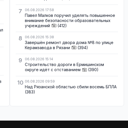
7
06.08.2026 17:58
Павел Малков поручил уделять повышенное
внимание безопасности образовательных
учреждений
(412)
ал
8
06.08.2026 15:38
Завершён ремонт двора дома №8 по улице
Керамзавода в Рязани
(394)
9
06.08.2026 15:14
Строительство дороги в Ермишинском
округе идёт с отставанием
(390)
в
10
06.08.2026 09:59
Над Рязанской областью сбили восемь БПЛА
(383)