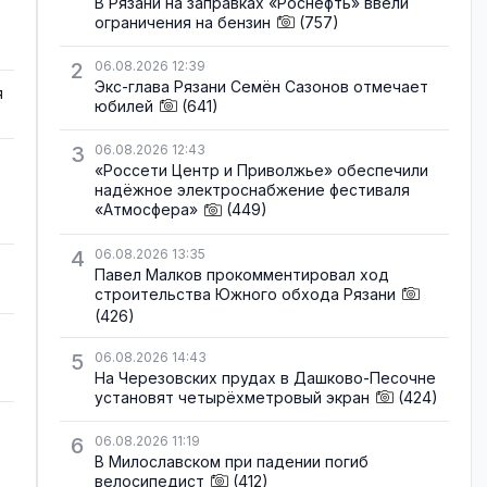
В Рязани на заправках «Роснефть» ввели
ограничения на бензин
(757)
2
06.08.2026 12:39
Экс-глава Рязани Семён Сазонов отмечает
я
юбилей
(641)
3
06.08.2026 12:43
«Россети Центр и Приволжье» обеспечили
надёжное электроснабжение фестиваля
«Атмосфера»
(449)
4
06.08.2026 13:35
Павел Малков прокомментировал ход
строительства Южного обхода Рязани
(426)
5
06.08.2026 14:43
На Черезовских прудах в Дашково-Песочне
установят четырёхметровый экран
(424)
6
06.08.2026 11:19
В Милославском при падении погиб
велосипедист
(412)