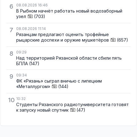
6
08.08.2026 16:46
В Рыбном начнёт работать новый водозаборный
узел
(703)
7
08.08.2026 11:14
Рязанцам предлагают оценить трофейные
рыцарские доспехи и оружие мушкетёров
(657)
8
09:29
Над территорией Рязанской области сбили пять
БПЛА
(147)
9
09:34
ФК «Рязань» сыграл вничью с липецким
«Металлургом»
(144)
10
10:32
Студенты Рязанского радиотуниверситета готовят
к запуску новый спутник
(47)