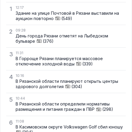
1
12:17
Здание на улице Почтовой в Рязани выставили на
аукцион повторно
(549)
2
09:28
День города Рязани отметят на Лыбедском
бульваре
(376)
3
11:31
В Горроще Рязани планируется массовое
отключение холодной воды
(339)
4
10:16
В Рязанской области планируют открыть центры
здорового долголетия
(304)
5
10:44
В Рязанской области определили нормативы
размещения и питания граждан в ПВР
(298)
6
11:08
В Касимовском округе Volkswagen Golf сбил юношу