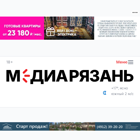
18+
Меню
+17°, ясно
южный 2 м/с