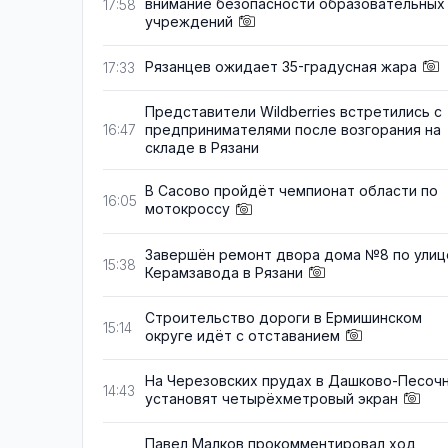
внимание безопасности образовательных
17:58
учреждений
Рязанцев ожидает 35-градусная жара
17:33
Представители Wildberries встретились с
предпринимателями после возгорания на
16:47
складе в Рязани
В Сасово пройдёт чемпионат области по
16:05
мотокроссу
Завершён ремонт двора дома №8 по улиц
15:38
Керамзавода в Рязани
Строительство дороги в Ермишинском
15:14
округе идёт с отставанием
На Черезовских прудах в Дашково-Песоч
14:43
установят четырёхметровый экран
Павел Малков прокомментировал ход