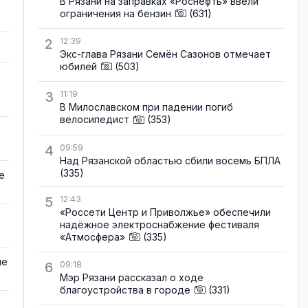
В Рязани на заправках «Роснефть» ввели
ограничения на бензин
(631)
2
12:39
Экс-глава Рязани Семён Сазонов отмечает
юбилей
(503)
3
11:19
В Милославском при падении погиб
велосипедист
(353)
4
09:59
Над Рязанской областью сбили восемь БПЛА
(335)
е
5
12:43
«Россети Центр и Приволжье» обеспечили
надёжное электроснабжение фестиваля
«Атмосфера»
(335)
не
6
09:18
Мэр Рязани рассказал о ходе
благоустройства в городе
(331)