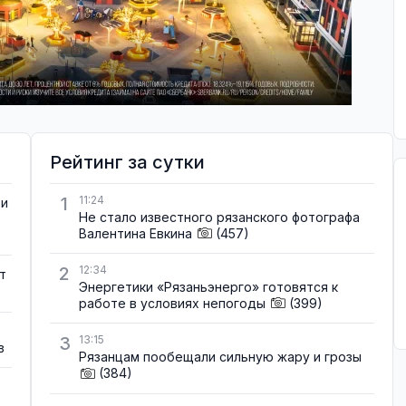
Рейтинг за сутки
1
11:24
ти
Не стало известного рязанского фотографа
Валентина Евкина
(457)
2
12:34
т
Энергетики «Рязаньэнерго» готовятся к
работе в условиях непогоды
(399)
3
13:15
в
Рязанцам пообещали сильную жару и грозы
(384)