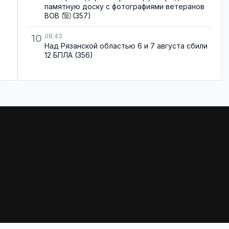
памятную доску с фотографиями ветеранов
ВОВ
(357)
10
08:43
Над Рязанской областью 6 и 7 августа сбили
12 БПЛА
(356)