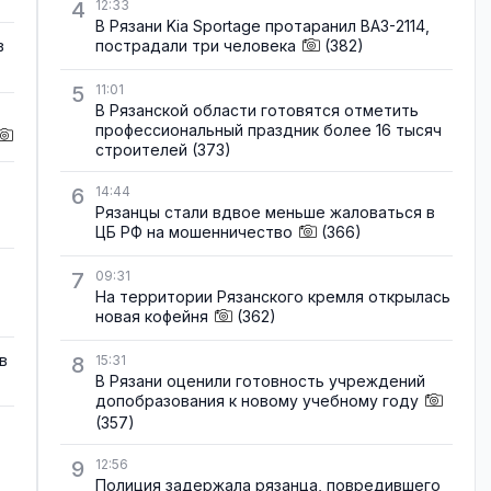
4
12:33
В Рязани Kia Sportage протаранил ВАЗ-2114,
пострадали три человека
(382)
в
5
11:01
В Рязанской области готовятся отметить
профессиональный праздник более 16 тысяч
строителей
(373)
6
14:44
Рязанцы стали вдвое меньше жаловаться в
ЦБ РФ на мошенничество
(366)
7
09:31
На территории Рязанского кремля открылась
новая кофейня
(362)
в
8
15:31
В Рязани оценили готовность учреждений
допобразования к новому учебному году
(357)
9
12:56
Полиция задержала рязанца, повредившего