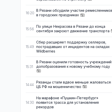
В Рязани обсудили участие ремесленнико
16:20
в городских праздниках
По улице Некрасова в Рязани до конца
15:56
сентября закроют движение транспорта
Сбер расширяет поддержку селлеров,
пострадавших от инцидентов на складах
15:49
Wildberries
В Рязани оценили готовность учреждений
допобразования к новому учебному году
15:31
Рязанцы стали вдвое меньше жаловаться 
14:44
ЦБ РФ на мошенничество
На марафоне «Пушкин–Петербург»
появится трасса для установления
14:30
рекордов