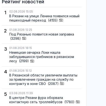
Рейтинг новостей
1
02.08.2026 15:05
В Рязани на улице Ленина появился новый
пешеходный переход
(4155)
2
01.08.2026 12:25
Под Рязанью появится новая заправка
(3298)
3
01.08.2026 18:15
Немецкая овчарка Локи нашла
заблудившихся грибников в рязанском
лесу
(2199)
4
01.08.2026 15:12
В Рязанской области увеличили выплаты
за привлечение граждан на службу по
контракту в зоне СВО
(2087)
5
03.08.2026 11:39
В центре Рязани фура оборвала
контактную сеть троллейбусов
(1780)