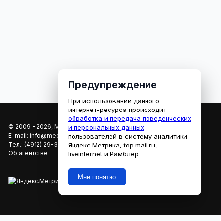
Предупреждение
При использовании данного
интернет-ресурса происходит
обработка и передача поведенческих
© 2009 - 2026, МЕДИАРЯЗАНЬ
и персональных данных
E-mail:
info@mediaryazan.ru
,
reklama@mediaryazan.ru
пользователей в систему аналитики
Тел.:
(4912) 29-33-66
Яндекс.Метрика, top.mail.ru,
Об агентстве
liveinternet и Рамблер
Мне понятно