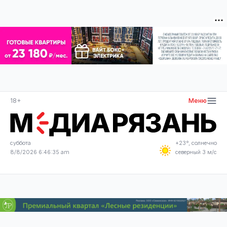
18+
Меню
суббота
+23°, солнечно
8/8/2026 6:46:35 am
северный 3 м/с