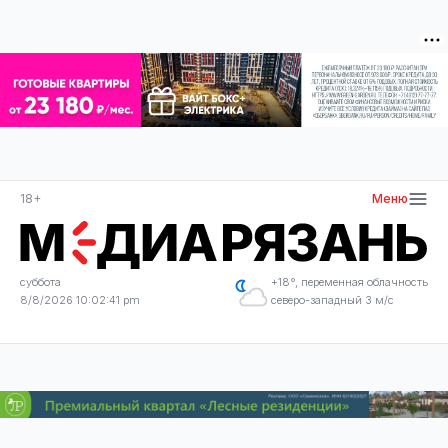
18+
Меню
суббота
+18°, переменная облачность
8/8/2026 10:02:42 pm
северо-западный 3 м/с