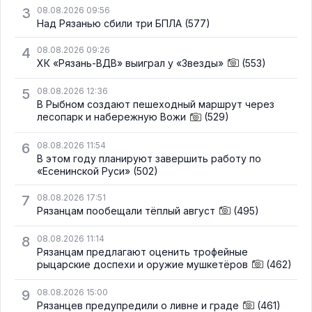
3
08.08.2026 09:56
Над Рязанью сбили три БПЛА
(577)
4
08.08.2026 09:26
ХК «Рязань-ВДВ» выиграл у «Звезды»
(553)
5
08.08.2026 12:36
В Рыбном создают пешеходный маршрут через
лесопарк и набережную Вожи
(529)
6
08.08.2026 11:54
В этом году планируют завершить работу по
«Есенинской Руси»
(502)
7
08.08.2026 17:51
Рязанцам пообещали тёплый август
(495)
8
08.08.2026 11:14
Рязанцам предлагают оценить трофейные
рыцарские доспехи и оружие мушкетёров
(462)
9
08.08.2026 15:00
Рязанцев предупредили о ливне и граде
(461)