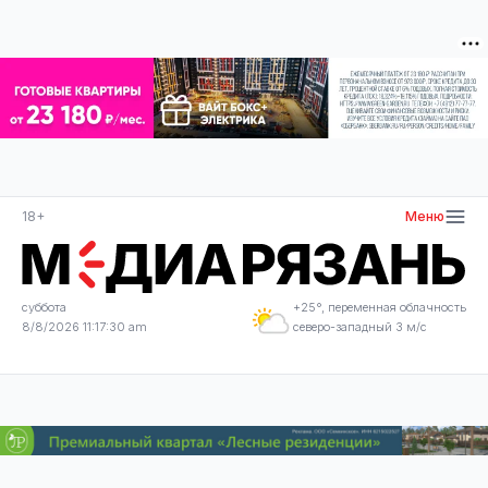
18+
Меню
суббота
+25°, переменная облачность
8/8/2026 11:17:30 am
северо-западный 3 м/с