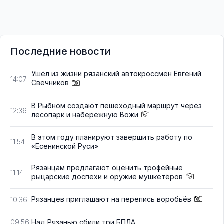
Последние новости
Ушёл из жизни рязанский автокроссмен Евгений
14:07
Свечников
В Рыбном создают пешеходный маршрут через
12:36
лесопарк и набережную Вожи
В этом году планируют завершить работу по
11:54
«Есенинской Руси»
Рязанцам предлагают оценить трофейные
11:14
рыцарские доспехи и оружие мушкетёров
Рязанцев приглашают на перепись воробьёв
10:36
Над Рязанью сбили три БПЛА
09:56