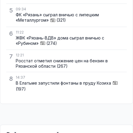
5
09:34
ФК «Рязань» сыграл вничью с липецким
«Металлургом»
(321)
6
11:22
ЖФК «Рязань-ВДВ» дома сыграл вничью с
«Рубином»
(274)
7
12:21
Росстат отметил снижение цен на бензин в
Рязанской области
(267)
8
14:37
В Елатьме запустили фонтаны в пруду Козиха
(197)