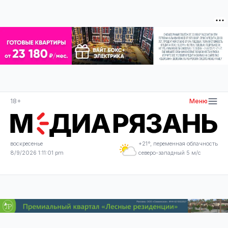
18+
Меню
воскресенье
+21°, переменная облачность
8/9/2026 1:11:01 pm
северо-западный 5 м/с