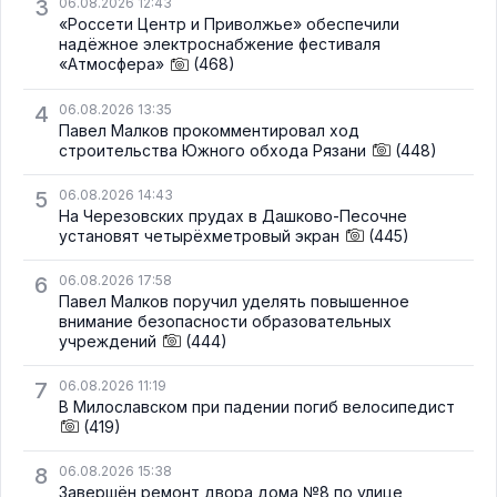
3
06.08.2026 12:43
«Россети Центр и Приволжье» обеспечили
надёжное электроснабжение фестиваля
«Атмосфера»
(468)
4
06.08.2026 13:35
Павел Малков прокомментировал ход
строительства Южного обхода Рязани
(448)
5
06.08.2026 14:43
На Черезовских прудах в Дашково-Песочне
установят четырёхметровый экран
(445)
6
06.08.2026 17:58
Павел Малков поручил уделять повышенное
внимание безопасности образовательных
учреждений
(444)
7
06.08.2026 11:19
В Милославском при падении погиб велосипедист
(419)
8
06.08.2026 15:38
Завершён ремонт двора дома №8 по улице