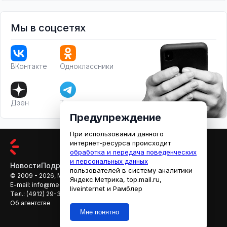
Мы в соцсетях
ВКонтакте
Одноклассники
Дзен
Телеграм
Предупреждение
При использовании данного
интернет-ресурса происходит
обработка и передача поведенческих
и персональных данных
Новости
Подробности
Афиша
Кино
пользователей в систему аналитики
© 2009 - 2026, МЕДИАРЯЗАНЬ
Яндекс.Метрика, top.mail.ru,
E-mail:
info@mediaryazan.ru
,
reklama@mediaryazan.ru
liveinternet и Рамблер
Тел.:
(4912) 29-33-66
Об агентстве
Мне понятно