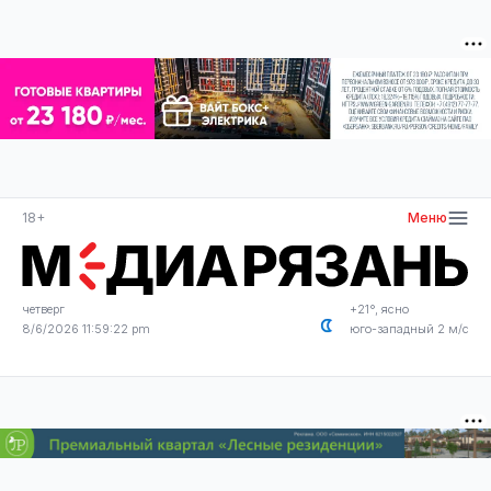
18+
Меню
четверг
+21°, ясно
8/6/2026 11:59:22 pm
юго-западный 2 м/с