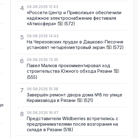
4
06.08.2026 12:43
«Россети Центр и Приволжье» обеспечили
надёжное электроснабжение фестиваля
«Атмосфера»
(572)
5
06.08.2026 14:43
На Черезовских прудах в Дашково-Песочне
установят четырёхметровый экран
(572)
6
06.08.2026 13:35
Павел Малков прокомментировал ход
строительства Южного обхода Рязани
(555)
7
06.08.2026 15:38
Завершён ремонт двора дома №8 по улице
Керамзавода в Рязани
(521)
ал
8
06.08.2026 16:47
Представители Wildberries встретились с
предпринимателями после возгорания на
складе в Рязани
(518)