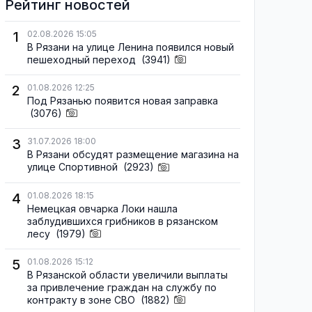
Рейтинг новостей
1
02.08.2026 15:05
В Рязани на улице Ленина появился новый
пешеходный переход
(3941)
2
01.08.2026 12:25
Под Рязанью появится новая заправка
(3076)
3
31.07.2026 18:00
В Рязани обсудят размещение магазина на
улице Спортивной
(2923)
4
01.08.2026 18:15
Немецкая овчарка Локи нашла
заблудившихся грибников в рязанском
лесу
(1979)
5
01.08.2026 15:12
В Рязанской области увеличили выплаты
за привлечение граждан на службу по
контракту в зоне СВО
(1882)