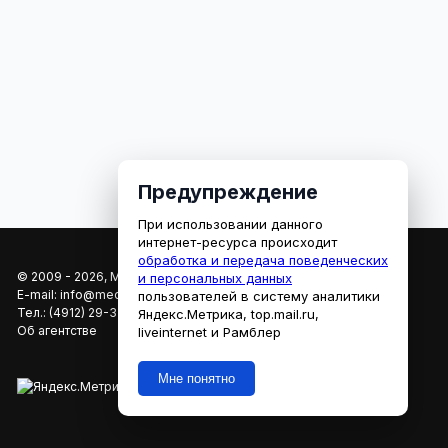
Предупреждение
При использовании данного
интернет-ресурса происходит
обработка и передача поведенческих
© 2009 - 2026, МЕДИАРЯЗАНЬ
и персональных данных
E-mail:
info@mediaryazan.ru
,
reklama@mediaryazan.ru
пользователей в систему аналитики
Тел.:
(4912) 29-33-66
Яндекс.Метрика, top.mail.ru,
Об агентстве
liveinternet и Рамблер
Мне понятно