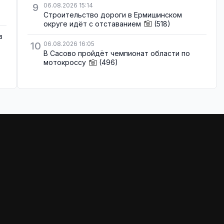
9
06.08.2026 15:14
Строительство дороги в Ермишинском
округе идёт с отставанием
(518)
в
10
06.08.2026 16:05
В Сасово пройдёт чемпионат области по
мотокроссу
(496)