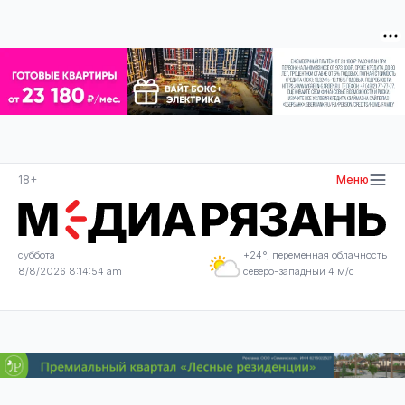
18+
Меню
суббота
+24°, переменная облачность
8/8/2026 8:14:55 am
северо-западный 4 м/с