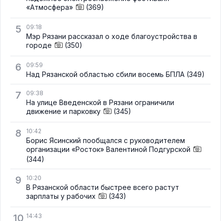
«Атмосфера»
(369)
5
09:18
Мэр Рязани рассказал о ходе благоустройства в
городе
(350)
6
09:59
Над Рязанской областью сбили восемь БПЛА
(349)
7
09:38
На улице Введенской в Рязани ограничили
движение и парковку
(345)
8
10:42
Борис Ясинский пообщался с руководителем
организации «Росток» Валентиной Подгурской
(344)
9
10:20
В Рязанской области быстрее всего растут
зарплаты у рабочих
(343)
10
14:43