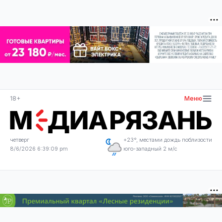
18+
Меню
четверг
+23°, местами дождь поблизости
8/6/2026 6:39:09 pm
юго-западный 2 м/с