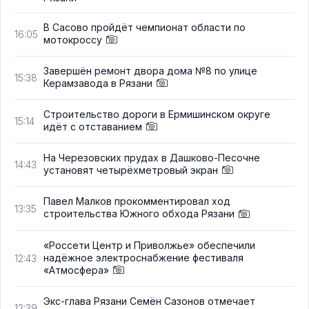
В Сасово пройдёт чемпионат области по
16:05
мотокроссу
Завершён ремонт двора дома №8 по улице
15:38
Керамзавода в Рязани
Строительство дороги в Ермишинском округе
15:14
идёт с отставанием
На Черезовских прудах в Дашково-Песочне
14:43
установят четырёхметровый экран
Павел Малков прокомментировал ход
13:35
строительства Южного обхода Рязани
«Россети Центр и Приволжье» обеспечили
надёжное электроснабжение фестиваля
12:43
«Атмосфера»
Экс-глава Рязани Семён Сазонов отмечает
12:39