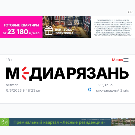
18+
Меню
четверг
+21°, ясно
8/6/2026 9:48:24 pm
юго-западный 2 м/с