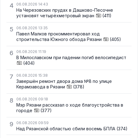
4
06.08.2026 14:43
На Черезовских прудах в Дашково-Песочне
установят четырёхметровый экран
(411)
5
06.08.2026 13:35
Павел Малков прокомментировал ход
строительства Южного обхода Рязани
(405)
6
06.08.2026 11:19
В Милославском при падении погиб велосипедист
(404)
7
06.08.2026 15:38
Завершён ремонт двора дома №8 по улице
Керамзавода в Рязани
(378)
8
06.08.2026 09:18
Мэр Рязани рассказал о ходе благоустройства в
городе
(377)
9
06.08.2026 09:59
Над Рязанской областью сбили восемь БПЛА
(374)