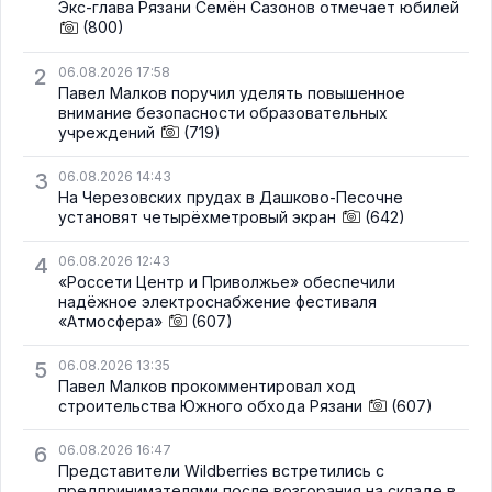
Экс-глава Рязани Семён Сазонов отмечает юбилей
(800)
2
06.08.2026 17:58
Павел Малков поручил уделять повышенное
внимание безопасности образовательных
учреждений
(719)
3
06.08.2026 14:43
На Черезовских прудах в Дашково-Песочне
установят четырёхметровый экран
(642)
4
06.08.2026 12:43
«Россети Центр и Приволжье» обеспечили
надёжное электроснабжение фестиваля
«Атмосфера»
(607)
5
06.08.2026 13:35
Павел Малков прокомментировал ход
строительства Южного обхода Рязани
(607)
6
06.08.2026 16:47
Представители Wildberries встретились с
предпринимателями после возгорания на складе в