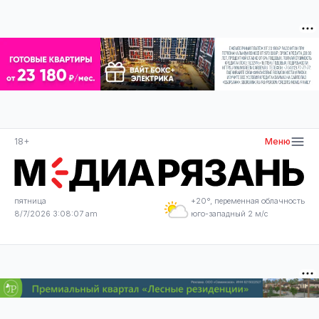
18+
Меню
пятница
+20°, переменная облачность
8/7/2026 3:08:07 am
юго-западный 2 м/с