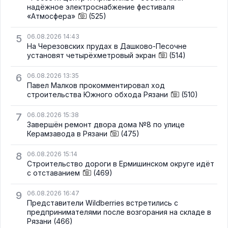
надёжное электроснабжение фестиваля
«Атмосфера»
(525)
5
06.08.2026 14:43
На Черезовских прудах в Дашково-Песочне
установят четырёхметровый экран
(514)
6
06.08.2026 13:35
Павел Малков прокомментировал ход
строительства Южного обхода Рязани
(510)
7
06.08.2026 15:38
Завершён ремонт двора дома №8 по улице
Керамзавода в Рязани
(475)
8
06.08.2026 15:14
Строительство дороги в Ермишинском округе идёт
с отставанием
(469)
9
06.08.2026 16:47
Представители Wildberries встретились с
предпринимателями после возгорания на складе в
Рязани
(466)