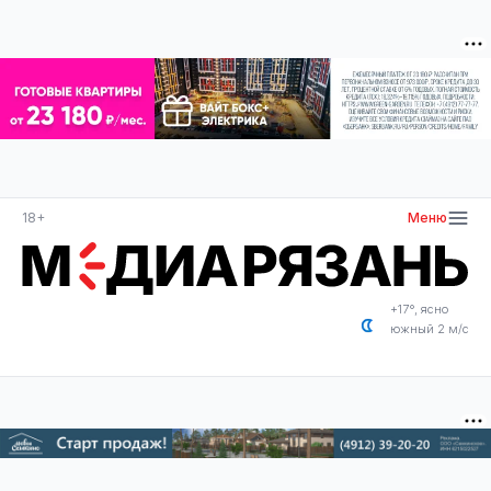
18+
Меню
+17°, ясно
южный 2 м/с