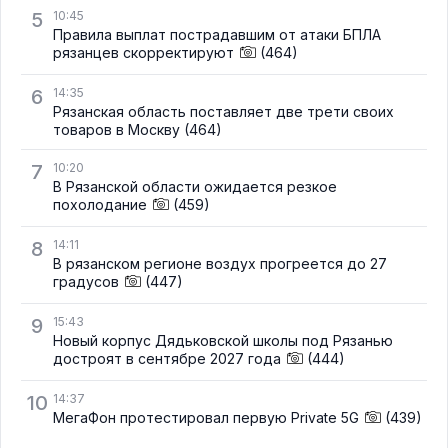
5
10:45
Правила выплат пострадавшим от атаки БПЛА
рязанцев скорректируют
(464)
6
14:35
Рязанская область поставляет две трети своих
товаров в Москву
(464)
7
10:20
В Рязанской области ожидается резкое
похолодание
(459)
8
14:11
В рязанском регионе воздух прогреется до 27
градусов
(447)
9
15:43
Новый корпус Дядьковской школы под Рязанью
достроят в сентябре 2027 года
(444)
10
14:37
МегаФон протестировал первую Private 5G
(439)