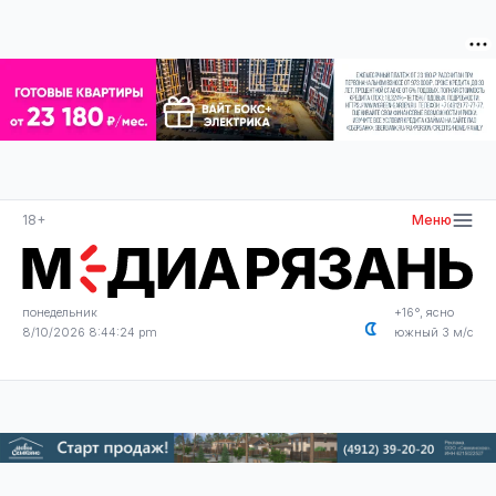
18+
Меню
понедельник
+16°, ясно
8/10/2026 8:44:25 pm
южный 3 м/с