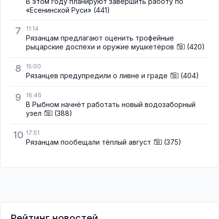
В этом году планируют завершить работу по
«Есенинской Руси»
(441)
7
11:14
Рязанцам предлагают оценить трофейные
рыцарские доспехи и оружие мушкетёров
(420)
8
15:00
Рязанцев предупредили о ливне и граде
(404)
9
16:46
В Рыбном начнёт работать новый водозаборный
узел
(388)
10
17:51
Рязанцам пообещали тёплый август
(375)
Рейтинг новостей