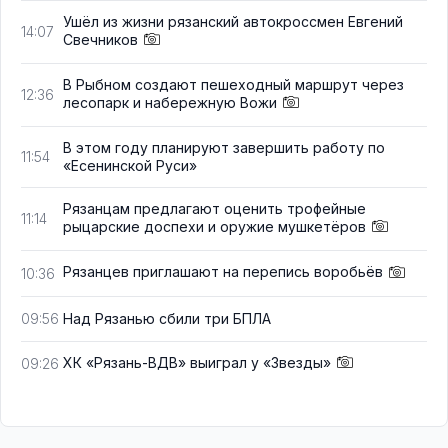
Ушёл из жизни рязанский автокроссмен Евгений
14:07
Свечников
В Рыбном создают пешеходный маршрут через
12:36
лесопарк и набережную Вожи
В этом году планируют завершить работу по
11:54
«Есенинской Руси»
Рязанцам предлагают оценить трофейные
11:14
рыцарские доспехи и оружие мушкетёров
Рязанцев приглашают на перепись воробьёв
10:36
Над Рязанью сбили три БПЛА
09:56
ХК «Рязань-ВДВ» выиграл у «Звезды»
09:26