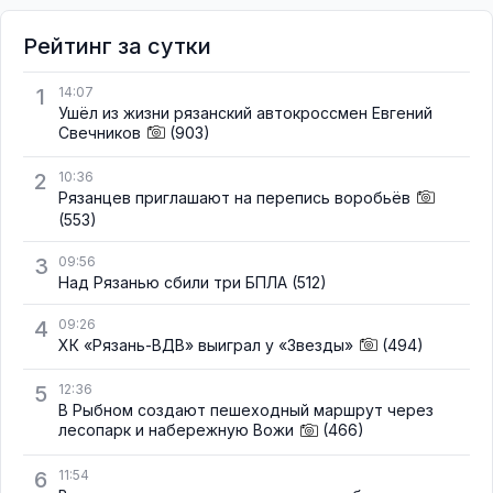
Рейтинг за сутки
1
14:07
Ушёл из жизни рязанский автокроссмен Евгений
Свечников
(903)
2
10:36
Рязанцев приглашают на перепись воробьёв
(553)
3
09:56
Над Рязанью сбили три БПЛА
(512)
4
09:26
ХК «Рязань-ВДВ» выиграл у «Звезды»
(494)
5
12:36
В Рыбном создают пешеходный маршрут через
лесопарк и набережную Вожи
(466)
6
11:54