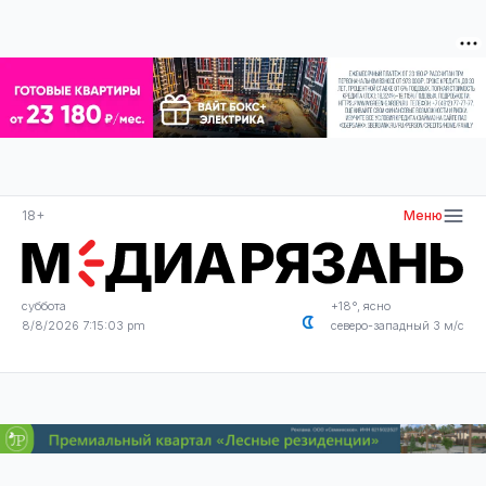
18+
Меню
суббота
+18°, ясно
8/8/2026 7:15:03 pm
северо-западный 3 м/с